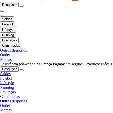
Pesquisar
Saldos
Futebol
Lifestyle
Running
Equitação
Caminhadas
Outros desportos
Outlet
Marcas
Assistência pós-venda na França
Pagamento seguro
Devoluções fáceis
Pesquisar
Saldos
Futebol
Lifestyle
Running
Equitação
Caminhadas
Outros desportos
Outlet
Marcas