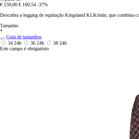
€ 159,00
€ 100,54
-37%
Descubra a legging de equitação Kingsland KLKristin, que combina con
Tamanho
*
Guia de tamanhos
34
24h
36
24h
38
24h
Este campo é obrigatório