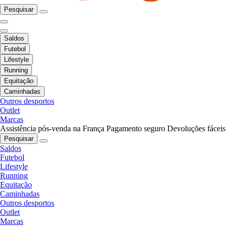
Pesquisar
Saldos
Futebol
Lifestyle
Running
Equitação
Caminhadas
Outros desportos
Outlet
Marcas
Assistência pós-venda na França
Pagamento seguro
Devoluções fáceis
Pesquisar
Saldos
Futebol
Lifestyle
Running
Equitação
Caminhadas
Outros desportos
Outlet
Marcas