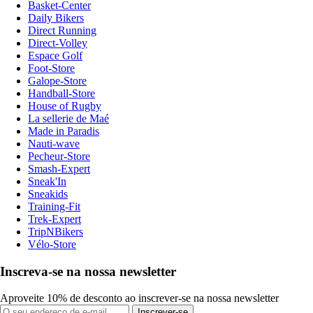
Basket-Center
Daily Bikers
Direct Running
Direct-Volley
Espace Golf
Foot-Store
Galope-Store
Handball-Store
House of Rugby
La sellerie de Maé
Made in Paradis
Nauti-wave
Pecheur-Store
Smash-Expert
Sneak'In
Sneakids
Training-Fit
Trek-Expert
TripNBikers
Vélo-Store
Inscreva-se na nossa newsletter
Aproveite 10% de desconto ao inscrever-se na nossa newsletter
Inscrever-se