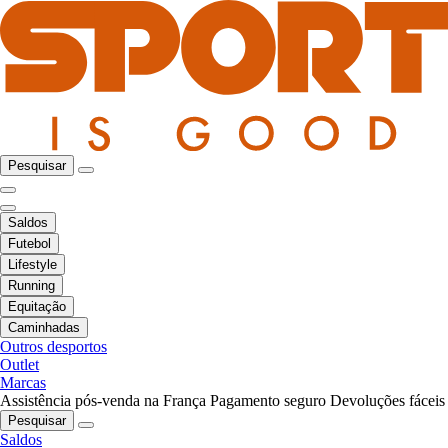
Pesquisar
Saldos
Futebol
Lifestyle
Running
Equitação
Caminhadas
Outros desportos
Outlet
Marcas
Assistência pós-venda na França
Pagamento seguro
Devoluções fáceis
Pesquisar
Saldos