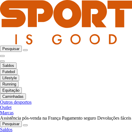
Pesquisar
Saldos
Futebol
Lifestyle
Running
Equitação
Caminhadas
Outros desportos
Outlet
Marcas
Assistência pós-venda na França
Pagamento seguro
Devoluções fáceis
Pesquisar
Saldos