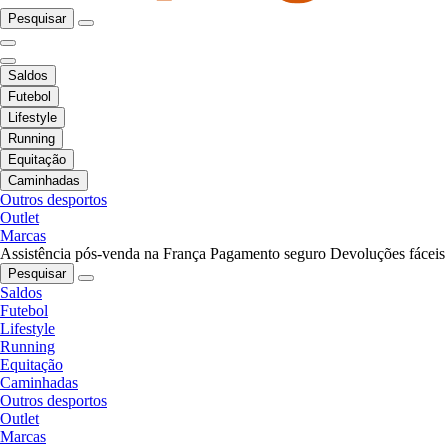
Pesquisar
Saldos
Futebol
Lifestyle
Running
Equitação
Caminhadas
Outros desportos
Outlet
Marcas
Assistência pós-venda na França
Pagamento seguro
Devoluções fáceis
Pesquisar
Saldos
Futebol
Lifestyle
Running
Equitação
Caminhadas
Outros desportos
Outlet
Marcas