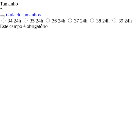
Tamanho
*
Guia de tamanhos
34
24h
35
24h
36
24h
37
24h
38
24h
39
24h
Este campo é obrigatório