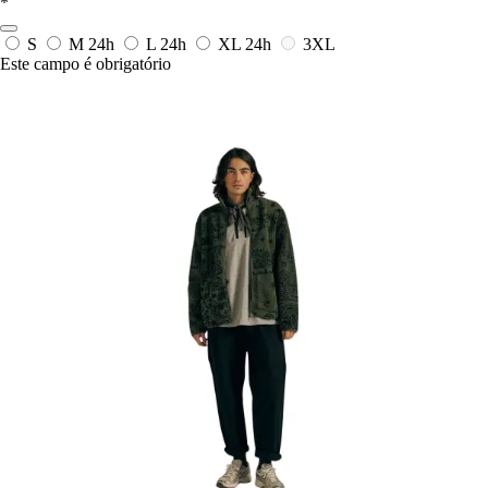
*
S
M
24h
L
24h
XL
24h
3XL
Este campo é obrigatório