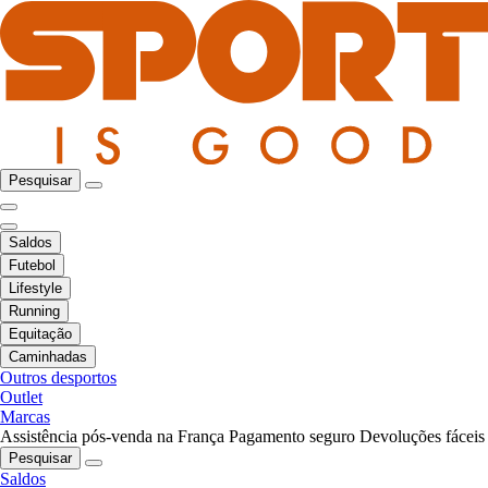
Pesquisar
Saldos
Futebol
Lifestyle
Running
Equitação
Caminhadas
Outros desportos
Outlet
Marcas
Assistência pós-venda na França
Pagamento seguro
Devoluções fáceis
Pesquisar
Saldos