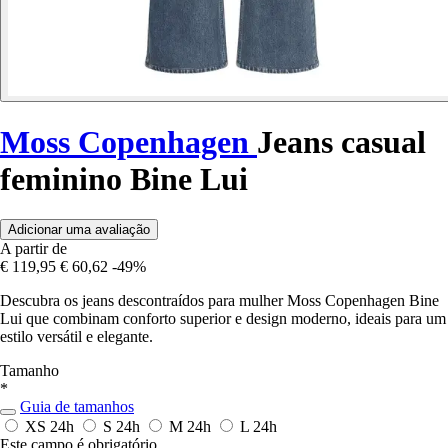
Moss Copenhagen
Jeans casual
feminino Bine Lui
Adicionar uma avaliação
A partir de
€ 119,95
€ 60,62
-49%
Descubra os jeans descontraídos para mulher Moss Copenhagen Bine
Lui que combinam conforto superior e design moderno, ideais para um
estilo versátil e elegante.
Tamanho
*
Guia de tamanhos
XS
24h
S
24h
M
24h
L
24h
Este campo é obrigatório