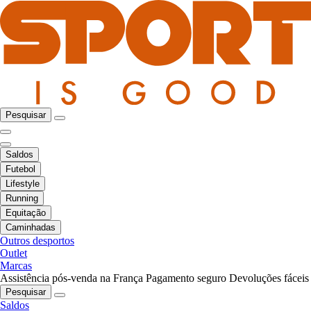
Pesquisar
Saldos
Futebol
Lifestyle
Running
Equitação
Caminhadas
Outros desportos
Outlet
Marcas
Assistência pós-venda na França
Pagamento seguro
Devoluções fáceis
Pesquisar
Saldos