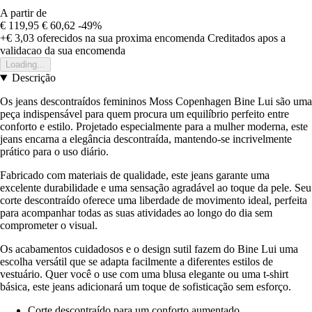
A partir de
€ 119,95
€ 60,62
-49%
+€ 3,03
oferecidos na sua proxima encomenda
Creditados apos a
validacao da sua encomenda
Loading...
Descrição
Os jeans descontraídos femininos Moss Copenhagen Bine Lui são uma
peça indispensável para quem procura um equilíbrio perfeito entre
conforto e estilo. Projetado especialmente para a mulher moderna, este
jeans encarna a elegância descontraída, mantendo-se incrivelmente
prático para o uso diário.
Fabricado com materiais de qualidade, este jeans garante uma
excelente durabilidade e uma sensação agradável ao toque da pele. Seu
corte descontraído oferece uma liberdade de movimento ideal, perfeita
para acompanhar todas as suas atividades ao longo do dia sem
comprometer o visual.
Os acabamentos cuidadosos e o design sutil fazem do Bine Lui uma
escolha versátil que se adapta facilmente a diferentes estilos de
vestuário. Quer você o use com uma blusa elegante ou uma t-shirt
básica, este jeans adicionará um toque de sofisticação sem esforço.
Corte descontraído para um conforto aumentado