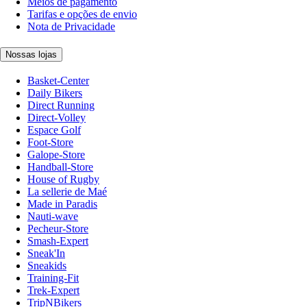
Meios de pagamento
Tarifas e opções de envio
Nota de Privacidade
Nossas lojas
Basket-Center
Daily Bikers
Direct Running
Direct-Volley
Espace Golf
Foot-Store
Galope-Store
Handball-Store
House of Rugby
La sellerie de Maé
Made in Paradis
Nauti-wave
Pecheur-Store
Smash-Expert
Sneak'In
Sneakids
Training-Fit
Trek-Expert
TripNBikers