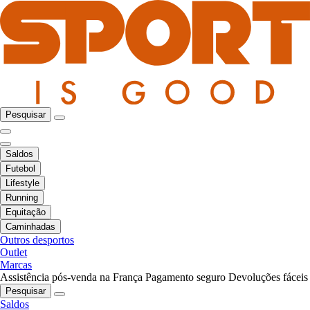
Pesquisar
Saldos
Futebol
Lifestyle
Running
Equitação
Caminhadas
Outros desportos
Outlet
Marcas
Assistência pós-venda na França
Pagamento seguro
Devoluções fáceis
Pesquisar
Saldos