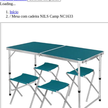
Loading...
Início
/
Mesa com cadeira NILS Camp NC1633