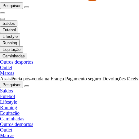
Pesquisar
Saldos
Futebol
Lifestyle
Running
Equitação
Caminhadas
Outros desportos
Outlet
Marcas
Assistência pós-venda na França
Pagamento seguro
Devoluções fáceis
Pesquisar
Saldos
Futebol
Lifestyle
Running
Equitação
Caminhadas
Outros desportos
Outlet
Marcas