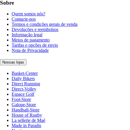
Sobre
Quem somos nós?
Contacte-nos
Termos e condições gerais de venda
Devoluções e reembolsos
Informação legal
Meios de pagamento
Tarifas e opções de envio
Nota de Privacidade
Nossas lojas
Basket-Center
Daily Bikers
Direct Running
Direct-Volley
Espace Golf
Foot-Store
Galope-Store
Handball-Store
House of Rugby
La sellerie de Maé
Made in Paradis