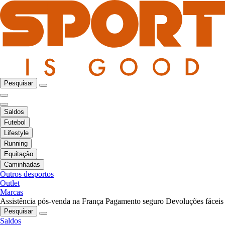
Pesquisar
Saldos
Futebol
Lifestyle
Running
Equitação
Caminhadas
Outros desportos
Outlet
Marcas
Assistência pós-venda na França
Pagamento seguro
Devoluções fáceis
Pesquisar
Saldos