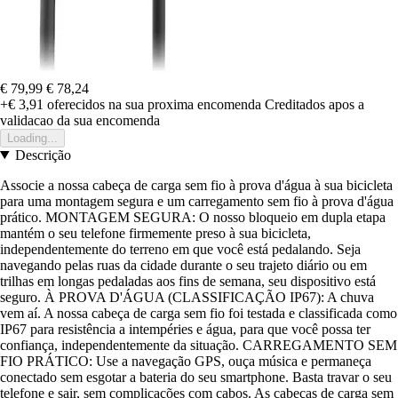
€ 79,99
€ 78,24
+€ 3,91
oferecidos na sua proxima encomenda
Creditados apos a
validacao da sua encomenda
Loading...
Descrição
Associe a nossa cabeça de carga sem fio à prova d'água à sua bicicleta
para uma montagem segura e um carregamento sem fio à prova d'água
prático. MONTAGEM SEGURA: O nosso bloqueio em dupla etapa
mantém o seu telefone firmemente preso à sua bicicleta,
independentemente do terreno em que você está pedalando. Seja
navegando pelas ruas da cidade durante o seu trajeto diário ou em
trilhas em longas pedaladas aos fins de semana, seu dispositivo está
seguro. À PROVA D'ÁGUA (CLASSIFICAÇÃO IP67): A chuva
vem aí. A nossa cabeça de carga sem fio foi testada e classificada como
IP67 para resistência a intempéries e água, para que você possa ter
confiança, independentemente da situação. CARREGAMENTO SEM
FIO PRÁTICO: Use a navegação GPS, ouça música e permaneça
conectado sem esgotar a bateria do seu smartphone. Basta travar o seu
telefone e sair, sem complicações com cabos. As cabeças de carga sem