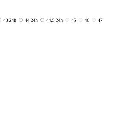
43
24h
44
24h
44,5
24h
45
46
47