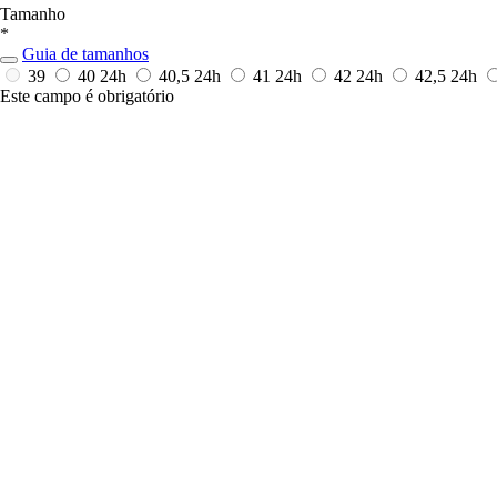
Tamanho
*
Guia de tamanhos
39
40
24h
40,5
24h
41
24h
42
24h
42,5
24h
Este campo é obrigatório