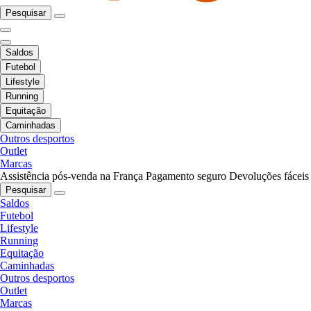
Pesquisar
Saldos
Futebol
Lifestyle
Running
Equitação
Caminhadas
Outros desportos
Outlet
Marcas
Assistência pós-venda na França
Pagamento seguro
Devoluções fáceis
Pesquisar
Saldos
Futebol
Lifestyle
Running
Equitação
Caminhadas
Outros desportos
Outlet
Marcas