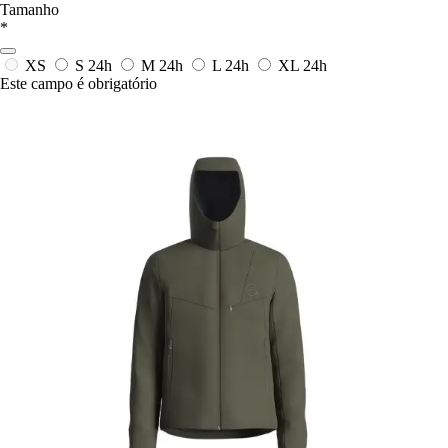
Tamanho
*
XS
S
24h
M
24h
L
24h
XL
24h
Este campo é obrigatório