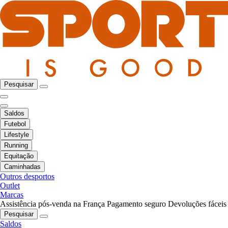
Pesquisar
Saldos
Futebol
Lifestyle
Running
Equitação
Caminhadas
Outros desportos
Outlet
Marcas
Assistência pós-venda na França
Pagamento seguro
Devoluções fáceis
Pesquisar
Saldos