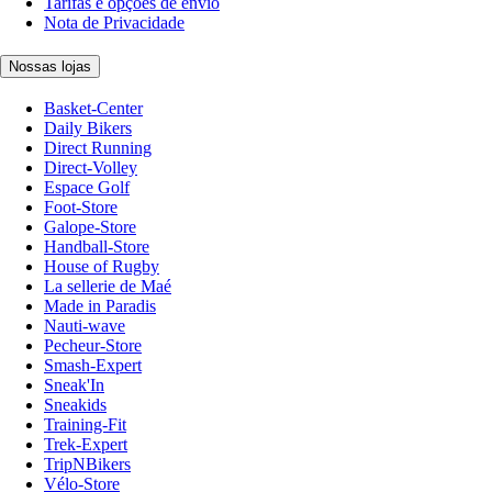
Tarifas e opções de envio
Nota de Privacidade
Nossas lojas
Basket-Center
Daily Bikers
Direct Running
Direct-Volley
Espace Golf
Foot-Store
Galope-Store
Handball-Store
House of Rugby
La sellerie de Maé
Made in Paradis
Nauti-wave
Pecheur-Store
Smash-Expert
Sneak'In
Sneakids
Training-Fit
Trek-Expert
TripNBikers
Vélo-Store