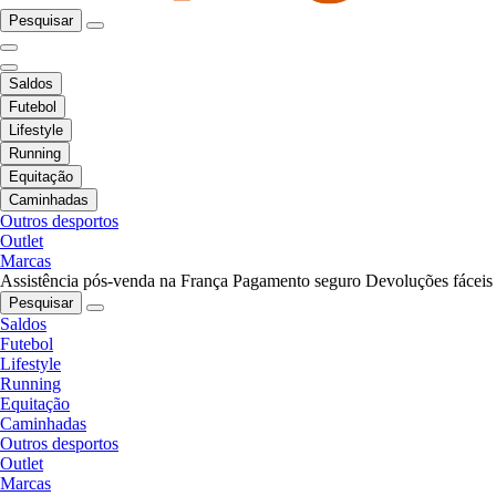
Pesquisar
Saldos
Futebol
Lifestyle
Running
Equitação
Caminhadas
Outros desportos
Outlet
Marcas
Assistência pós-venda na França
Pagamento seguro
Devoluções fáceis
Pesquisar
Saldos
Futebol
Lifestyle
Running
Equitação
Caminhadas
Outros desportos
Outlet
Marcas