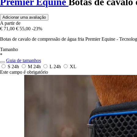
Premier Equine
Botas de cavalo
Adicionar uma avaliação
A partir de
€ 71,00
€ 55,00
-23%
Botas de cavalo de compressão de água fria Premier Equine - Tecnolog
Tamanho
*
Guia de tamanhos
S
24h
M
24h
L
24h
XL
Este campo é obrigatório