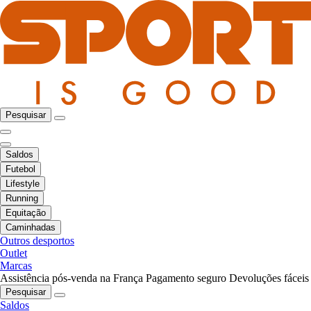
Pesquisar
Saldos
Futebol
Lifestyle
Running
Equitação
Caminhadas
Outros desportos
Outlet
Marcas
Assistência pós-venda na França
Pagamento seguro
Devoluções fáceis
Pesquisar
Saldos