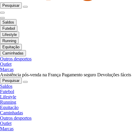
Pesquisar
Saldos
Futebol
Lifestyle
Running
Equitação
Caminhadas
Outros desportos
Outlet
Marcas
Assistência pós-venda na França
Pagamento seguro
Devoluções fáceis
Pesquisar
Saldos
Futebol
Lifestyle
Running
Equitação
Caminhadas
Outros desportos
Outlet
Marcas