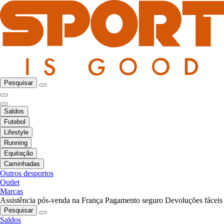
Pesquisar
Saldos
Futebol
Lifestyle
Running
Equitação
Caminhadas
Outros desportos
Outlet
Marcas
Assistência pós-venda na França
Pagamento seguro
Devoluções fáceis
Pesquisar
Saldos