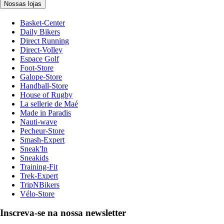
Nossas lojas
Basket-Center
Daily Bikers
Direct Running
Direct-Volley
Espace Golf
Foot-Store
Galope-Store
Handball-Store
House of Rugby
La sellerie de Maé
Made in Paradis
Nauti-wave
Pecheur-Store
Smash-Expert
Sneak'In
Sneakids
Training-Fit
Trek-Expert
TripNBikers
Vélo-Store
Inscreva-se na nossa newsletter