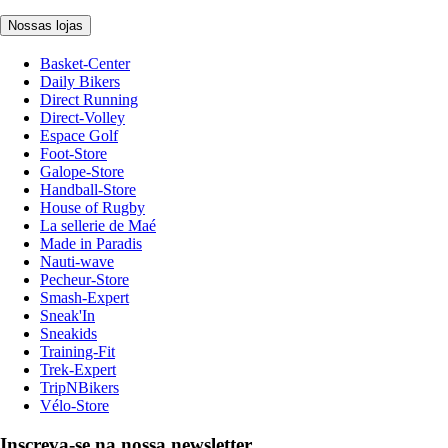
Nossas lojas
Basket-Center
Daily Bikers
Direct Running
Direct-Volley
Espace Golf
Foot-Store
Galope-Store
Handball-Store
House of Rugby
La sellerie de Maé
Made in Paradis
Nauti-wave
Pecheur-Store
Smash-Expert
Sneak'In
Sneakids
Training-Fit
Trek-Expert
TripNBikers
Vélo-Store
Inscreva-se na nossa newsletter