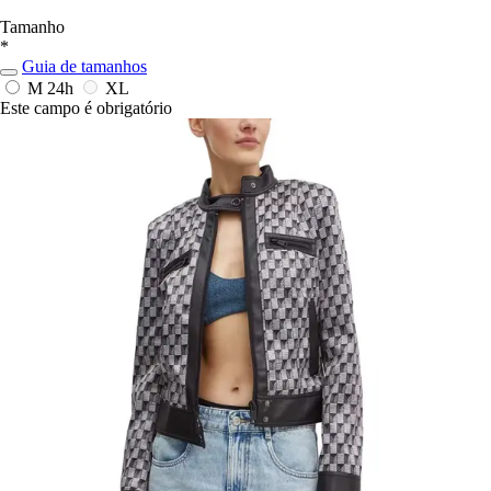
Tamanho
*
Guia de tamanhos
M
24h
XL
Este campo é obrigatório