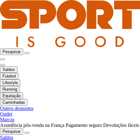
Pesquisar
Saldos
Futebol
Lifestyle
Running
Equitação
Caminhadas
Outros desportos
Outlet
Marcas
Assistência pós-venda na França
Pagamento seguro
Devoluções fáceis
Pesquisar
Saldos