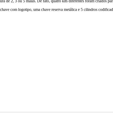
a de 2, 3 ou 5 malas. De fato, quatro kits diferentes foram criados pa
have com logotipo, uma chave reserva metálica e 5 cilindros codificad