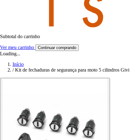
Subtotal do carrinho
Ver meu carrinho
Continuar comprando
Loading...
Início
/
Kit de fechaduras de segurança para moto 5 cilindros Givi