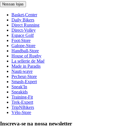
Nossas lojas
Basket-Center
Daily Bikers
Direct Running
Direct-Volley
Espace Golf
Foot-Store
Galope-Store
Handball-Store
House of Rugby
La sellerie de Maé
Made in Paradis
Nauti-wave
Pecheur-Store
Smash-Expert
Sneak'In
Sneakids
Training-Fit
Trek-Expert
TripNBikers
Vélo-Store
Inscreva-se na nossa newsletter