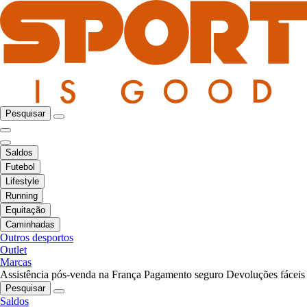
Pesquisar
Saldos
Futebol
Lifestyle
Running
Equitação
Caminhadas
Outros desportos
Outlet
Marcas
Assistência pós-venda na França
Pagamento seguro
Devoluções fáceis
Pesquisar
Saldos