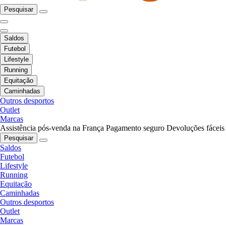
Pesquisar
Saldos
Futebol
Lifestyle
Running
Equitação
Caminhadas
Outros desportos
Outlet
Marcas
Assistência pós-venda na França
Pagamento seguro
Devoluções fáceis
Pesquisar
Saldos
Futebol
Lifestyle
Running
Equitação
Caminhadas
Outros desportos
Outlet
Marcas