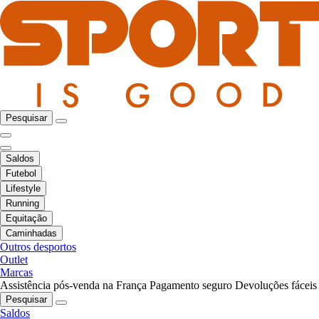
Pesquisar
Saldos
Futebol
Lifestyle
Running
Equitação
Caminhadas
Outros desportos
Outlet
Marcas
Assistência pós-venda na França
Pagamento seguro
Devoluções fáceis
Pesquisar
Saldos