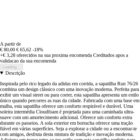
A partir de
€ 80,00
€ 65,62
-18%
+€ 3,28
oferecidos na sua proxima encomenda
Creditados apos a
validacao da sua encomenda
Loading...
Descrição
Inspirada pelo rico legado da adidas em corrida, a sapatilha Run 76/26
combina um design clássico com uma inovação moderna. Perfeita para
exibir um visual street ou para correr, esta sapatilha apresenta um estilo
único quando percorres as ruas da cidade. Fabricada com uma base em
malha, esta sapatilha oferece um conforto respirável e durável. Uma
soleira intermédia Cloudfoam é projetada para uma caminhada ultra-
suave com um amortecimento adicional. Oferece um conforto extra
durante os passeios. A sola exterior em borracha oferece uma tração
fiável em várias superfícies. Seja a explorar a cidade ou a encontrar-te
com amigos, desfruta desta mistura de tradição e inovação moderna.
Adiciona um toque retro ao teu estilo com esta sapatilha perfeita para