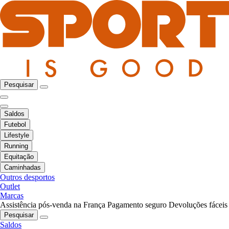
Pesquisar
Saldos
Futebol
Lifestyle
Running
Equitação
Caminhadas
Outros desportos
Outlet
Marcas
Assistência pós-venda na França
Pagamento seguro
Devoluções fáceis
Pesquisar
Saldos