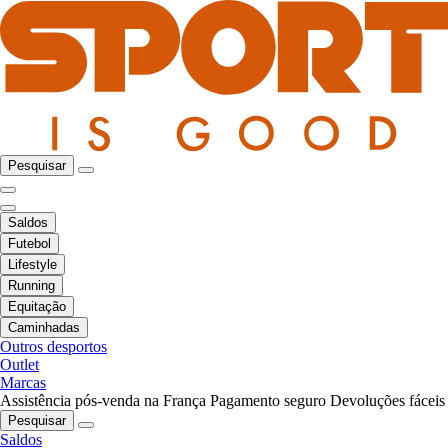
Pesquisar
Saldos
Futebol
Lifestyle
Running
Equitação
Caminhadas
Outros desportos
Outlet
Marcas
Assistência pós-venda na França
Pagamento seguro
Devoluções fáceis
Pesquisar
Saldos