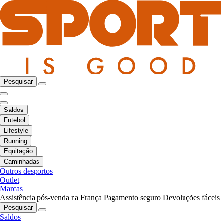
Pesquisar
Saldos
Futebol
Lifestyle
Running
Equitação
Caminhadas
Outros desportos
Outlet
Marcas
Assistência pós-venda na França
Pagamento seguro
Devoluções fáceis
Pesquisar
Saldos