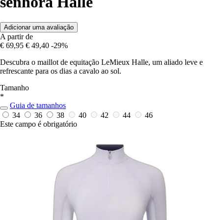
senhora Halle
Adicionar uma avaliação
A partir de
€ 69,95
€ 49,40
-29%
Descubra o maillot de equitação LeMieux Halle, um aliado leve e
refrescante para os dias a cavalo ao sol.
Tamanho
*
Guia de tamanhos
34
36
38
40
42
44
46
Este campo é obrigatório