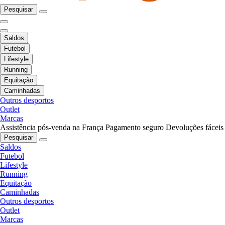
Pesquisar
Saldos
Futebol
Lifestyle
Running
Equitação
Caminhadas
Outros desportos
Outlet
Marcas
Assistência pós-venda na França
Pagamento seguro
Devoluções fáceis
Pesquisar
Saldos
Futebol
Lifestyle
Running
Equitação
Caminhadas
Outros desportos
Outlet
Marcas