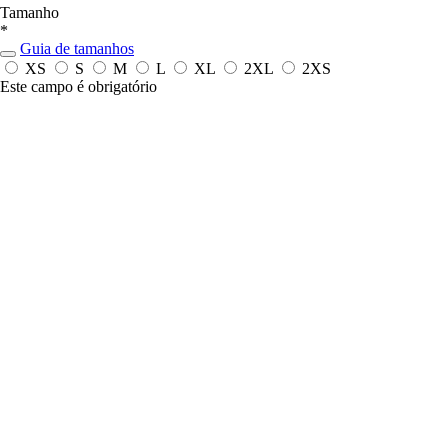
Tamanho
*
Guia de tamanhos
XS
S
M
L
XL
2XL
2XS
Este campo é obrigatório