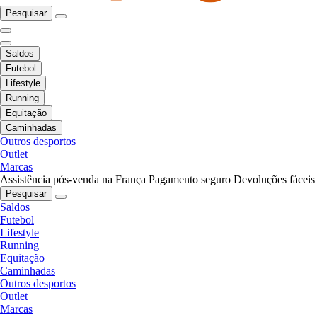
Pesquisar
Saldos
Futebol
Lifestyle
Running
Equitação
Caminhadas
Outros desportos
Outlet
Marcas
Assistência pós-venda na França
Pagamento seguro
Devoluções fáceis
Pesquisar
Saldos
Futebol
Lifestyle
Running
Equitação
Caminhadas
Outros desportos
Outlet
Marcas