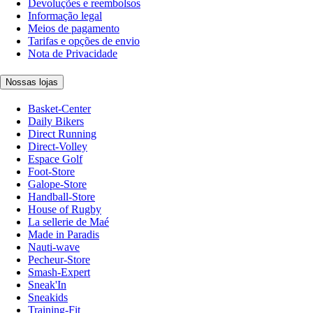
Devoluções e reembolsos
Informação legal
Meios de pagamento
Tarifas e opções de envio
Nota de Privacidade
Nossas lojas
Basket-Center
Daily Bikers
Direct Running
Direct-Volley
Espace Golf
Foot-Store
Galope-Store
Handball-Store
House of Rugby
La sellerie de Maé
Made in Paradis
Nauti-wave
Pecheur-Store
Smash-Expert
Sneak'In
Sneakids
Training-Fit