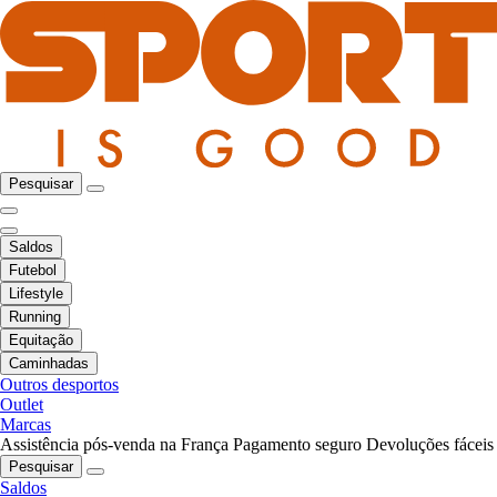
Pesquisar
Saldos
Futebol
Lifestyle
Running
Equitação
Caminhadas
Outros desportos
Outlet
Marcas
Assistência pós-venda na França
Pagamento seguro
Devoluções fáceis
Pesquisar
Saldos