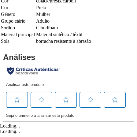
Cor
cblack/gresix/carbon
Cor
Preto
Género
Mulher
Grupo etário
Adulto
Sortido
Cloudfoam
Material principal
Material sintético / têxtil
Sola
borracha resistente à abrasão
Loading...
Loading...