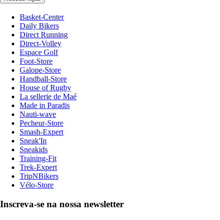
Basket-Center
Daily Bikers
Direct Running
Direct-Volley
Espace Golf
Foot-Store
Galope-Store
Handball-Store
House of Rugby
La sellerie de Maé
Made in Paradis
Nauti-wave
Pecheur-Store
Smash-Expert
Sneak'In
Sneakids
Training-Fit
Trek-Expert
TripNBikers
Vélo-Store
Inscreva-se na nossa newsletter