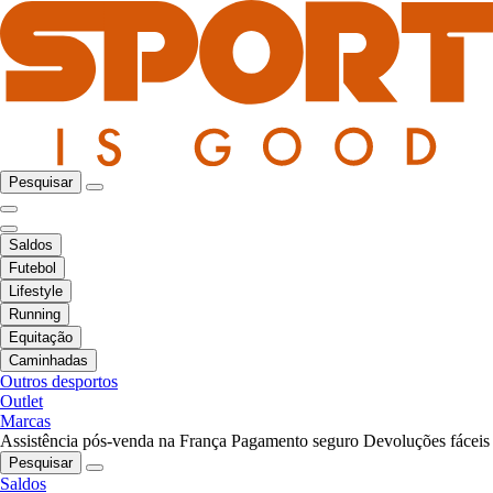
Pesquisar
Saldos
Futebol
Lifestyle
Running
Equitação
Caminhadas
Outros desportos
Outlet
Marcas
Assistência pós-venda na França
Pagamento seguro
Devoluções fáceis
Pesquisar
Saldos