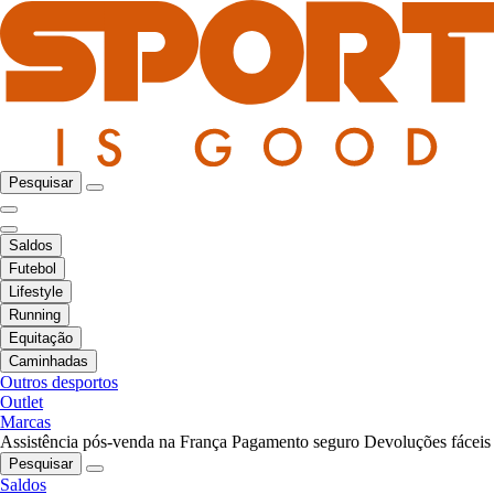
Pesquisar
Saldos
Futebol
Lifestyle
Running
Equitação
Caminhadas
Outros desportos
Outlet
Marcas
Assistência pós-venda na França
Pagamento seguro
Devoluções fáceis
Pesquisar
Saldos