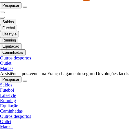
Pesquisar
Saldos
Futebol
Lifestyle
Running
Equitação
Caminhadas
Outros desportos
Outlet
Marcas
Assistência pós-venda na França
Pagamento seguro
Devoluções fáceis
Pesquisar
Saldos
Futebol
Lifestyle
Running
Equitação
Caminhadas
Outros desportos
Outlet
Marcas