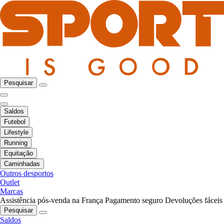
Pesquisar
Saldos
Futebol
Lifestyle
Running
Equitação
Caminhadas
Outros desportos
Outlet
Marcas
Assistência pós-venda na França
Pagamento seguro
Devoluções fáceis
Pesquisar
Saldos