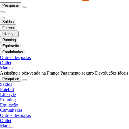
Pesquisar
Saldos
Futebol
Lifestyle
Running
Equitação
Caminhadas
Outros desportos
Outlet
Marcas
Assistência pós-venda na França
Pagamento seguro
Devoluções fáceis
Pesquisar
Saldos
Futebol
Lifestyle
Running
Equitação
Caminhadas
Outros desportos
Outlet
Marcas