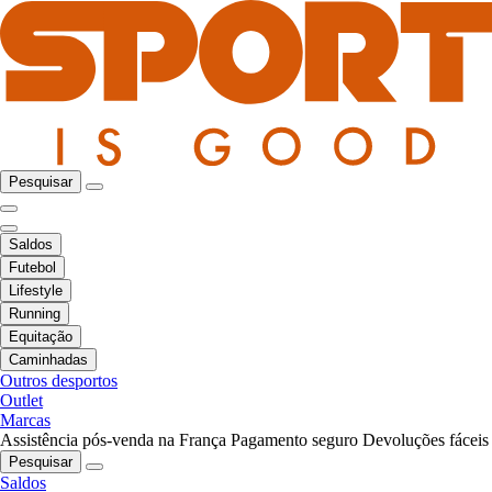
Pesquisar
Saldos
Futebol
Lifestyle
Running
Equitação
Caminhadas
Outros desportos
Outlet
Marcas
Assistência pós-venda na França
Pagamento seguro
Devoluções fáceis
Pesquisar
Saldos