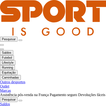
Pesquisar
Saldos
Futebol
Lifestyle
Running
Equitação
Caminhadas
Outros desportos
Outlet
Marcas
Assistência pós-venda na França
Pagamento seguro
Devoluções fáceis
Pesquisar
Saldos