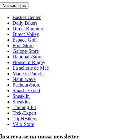
Nossas lojas
Basket-Center
Daily Bikers
Direct Running
Direct-Volley
Espace Golf
Foot-Store
Galope-Store
Handball-Store
House of Rugby
La sellerie de Maé
Made in Paradis
Nauti-wave
Pecheur-Store
Smash-Expert
Sneak'In
Sneakids
Training-Fit
Trek-Expert
TripNBikers
Vélo-Store
Inscreva-se na nossa newsletter