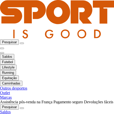
Pesquisar
Saldos
Futebol
Lifestyle
Running
Equitação
Caminhadas
Outros desportos
Outlet
Marcas
Assistência pós-venda na França
Pagamento seguro
Devoluções fáceis
Pesquisar
Saldos