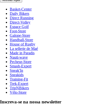
Basket-Center
Daily Bikers
Direct Running
Direct-Volley
Espace Golf
Foot-Store
Galope-Store
Handball-Store
House of Rugby
La sellerie de Maé
Made in Paradis
Nauti-wave
Pecheur-Store
Smash-Expert
Sneak'In
Sneakids
Training-Fit
Trek-Expert
TripNBikers
Vélo-Store
Inscreva-se na nossa newsletter