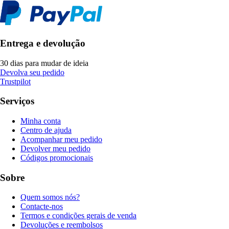
Entrega e devolução
30 dias para mudar de ideia
Devolva seu pedido
Trustpilot
Serviços
Minha conta
Centro de ajuda
Acompanhar meu pedido
Devolver meu pedido
Códigos promocionais
Sobre
Quem somos nós?
Contacte-nos
Termos e condições gerais de venda
Devoluções e reembolsos