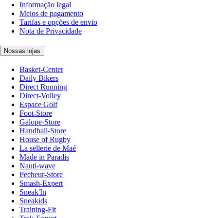
Informação legal
Meios de pagamento
Tarifas e opções de envio
Nota de Privacidade
Nossas lojas
Basket-Center
Daily Bikers
Direct Running
Direct-Volley
Espace Golf
Foot-Store
Galope-Store
Handball-Store
House of Rugby
La sellerie de Maé
Made in Paradis
Nauti-wave
Pecheur-Store
Smash-Expert
Sneak'In
Sneakids
Training-Fit