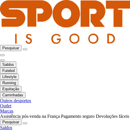
Pesquisar
Saldos
Futebol
Lifestyle
Running
Equitação
Caminhadas
Outros desportos
Outlet
Marcas
Assistência pós-venda na França
Pagamento seguro
Devoluções fáceis
Pesquisar
Saldos