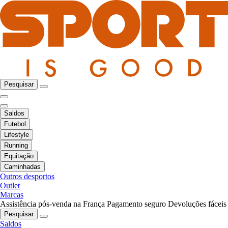
Pesquisar
Saldos
Futebol
Lifestyle
Running
Equitação
Caminhadas
Outros desportos
Outlet
Marcas
Assistência pós-venda na França
Pagamento seguro
Devoluções fáceis
Pesquisar
Saldos