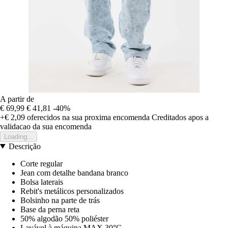
A partir de
€ 69,99
€ 41,81
-40%
+€ 2,09
oferecidos na sua proxima encomenda
Creditados apos a
validacao da sua encomenda
Loading...
Descrição
Corte regular
Jean com detalhe bandana branco
Bolsa laterais
Rebit's metálicos personalizados
Bolsinho na parte de trás
Base da perna reta
50% algodão 50% poliéster
Lavável à máquina MAX.30°C