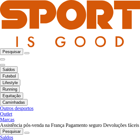
Pesquisar
Saldos
Futebol
Lifestyle
Running
Equitação
Caminhadas
Outros desportos
Outlet
Marcas
Assistência pós-venda na França
Pagamento seguro
Devoluções fáceis
Pesquisar
Saldos