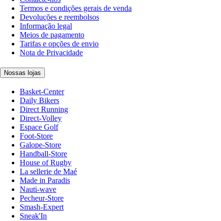
Termos e condições gerais de venda
Devoluções e reembolsos
Informação legal
Meios de pagamento
Tarifas e opções de envio
Nota de Privacidade
Nossas lojas
Basket-Center
Daily Bikers
Direct Running
Direct-Volley
Espace Golf
Foot-Store
Galope-Store
Handball-Store
House of Rugby
La sellerie de Maé
Made in Paradis
Nauti-wave
Pecheur-Store
Smash-Expert
Sneak'In