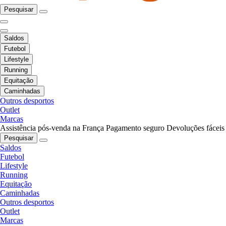
Pesquisar
Saldos
Futebol
Lifestyle
Running
Equitação
Caminhadas
Outros desportos
Outlet
Marcas
Assistência pós-venda na França
Pagamento seguro
Devoluções fáceis
Pesquisar
Saldos
Futebol
Lifestyle
Running
Equitação
Caminhadas
Outros desportos
Outlet
Marcas