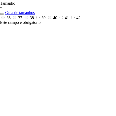
Tamanho
*
Guia de tamanhos
36
37
38
39
40
41
42
Este campo é obrigatório