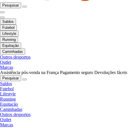
Pesquisar
Saldos
Futebol
Lifestyle
Running
Equitação
Caminhadas
Outros desportos
Outlet
Marcas
Assistência pós-venda na França
Pagamento seguro
Devoluções fáceis
Pesquisar
Saldos
Futebol
Lifestyle
Running
Equitação
Caminhadas
Outros desportos
Outlet
Marcas