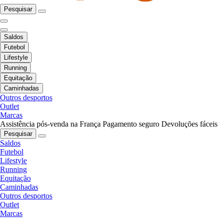
Pesquisar
Saldos
Futebol
Lifestyle
Running
Equitação
Caminhadas
Outros desportos
Outlet
Marcas
Assistência pós-venda na França
Pagamento seguro
Devoluções fáceis
Pesquisar
Saldos
Futebol
Lifestyle
Running
Equitação
Caminhadas
Outros desportos
Outlet
Marcas