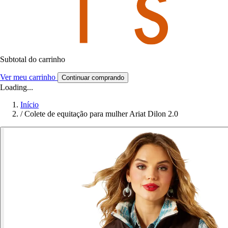
Subtotal do carrinho
Ver meu carrinho
Continuar comprando
Loading...
Início
/
Colete de equitação para mulher Ariat Dilon 2.0