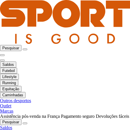
Pesquisar
Saldos
Futebol
Lifestyle
Running
Equitação
Caminhadas
Outros desportos
Outlet
Marcas
Assistência pós-venda na França
Pagamento seguro
Devoluções fáceis
Pesquisar
Saldos