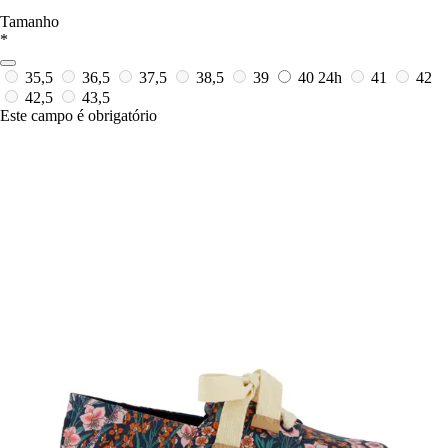
Tamanho
*
35,5
36,5
37,5
38,5
39
40
24h
41
42
42,5
43,5
Este campo é obrigatório