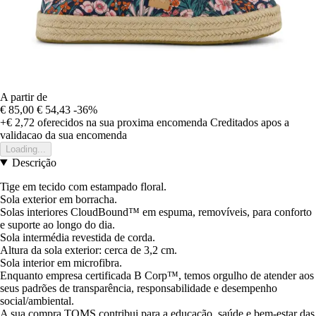
A partir de
€ 85,00
€ 54,43
-36%
+€ 2,72
oferecidos na sua proxima encomenda
Creditados apos a
validacao da sua encomenda
Loading...
Descrição
Tige em tecido com estampado floral.
Sola exterior em borracha.
Solas interiores CloudBound™ em espuma, removíveis, para conforto
e suporte ao longo do dia.
Sola intermédia revestida de corda.
Altura da sola exterior: cerca de 3,2 cm.
Sola interior em microfibra.
Enquanto empresa certificada B Corp™, temos orgulho de atender aos
seus padrões de transparência, responsabilidade e desempenho
social/ambiental.
A sua compra TOMS contribui para a educação, saúde e bem-estar das